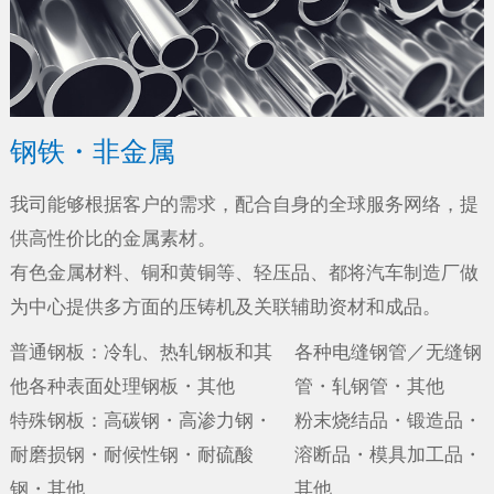
钢铁・非金属
我司能够根据客户的需求，配合自身的全球服务网络，提
供高性价比的金属素材。
有色金属材料、铜和黄铜等、轻压品、都将汽车制造厂做
为中心提供多方面的压铸机及关联辅助资材和成品。
普通钢板：冷轧、热轧钢板和其
各种电缝钢管／无缝钢
他各种表面处理钢板・其他
管・轧钢管・其他
特殊钢板：高碳钢・高渗力钢・
粉末烧结品・锻造品・
耐磨损钢・耐候性钢・耐硫酸
溶断品・模具加工品・
钢・其他
其他