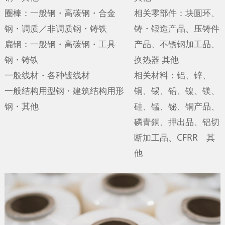
圈棒：一般钢・高碳钢・合金
相关零部件：块圆环、
钢・调质／非调质钢・铸铁
铸・锻造产品、压铸件
扁钢：一般钢・高碳钢・工具
产品、不锈钢加工品、
钢・铸铁
换热器 其他
一般线材・各种镀线材
相关材料：铝、锌、
一般结构用型钢・建筑结构用形
铜、锡、铅、镍、镁、
钢・其他
硅、锰、铋、铜产品、
磷青銅、押出品、铝切
断加工品、CFRR 其
他